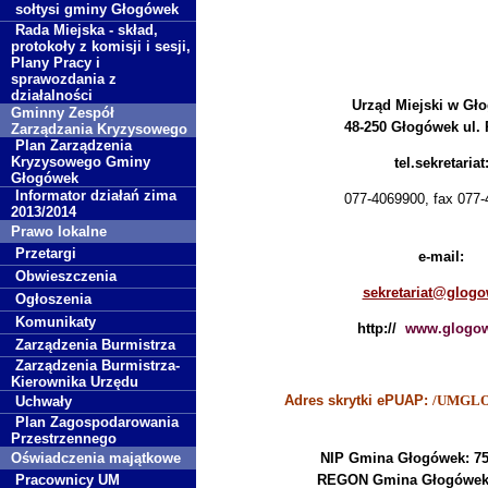
sołtysi gminy Głogówek
Rada Miejska - skład,
protokoły z komisji i sesji,
Plany Pracy i
sprawozdania z
działalności
Urząd Miejski w Gł
Gminny Zespół
48-250 Głogówek ul. 
Zarządzania Kryzysowego
Plan Zarządzenia
Kryzysowego Gminy
tel.sekretariat
Głogówek
Informator działań zima
077-4069900, fax 077
2013/2014
Prawo lokalne
Przetargi
e-mail:
Obwieszczenia
sekretariat@glogo
Ogłoszenia
Komunikaty
http://
www.glogow
Zarządzenia Burmistrza
Zarządzenia Burmistrza-
Kierownika Urzędu
Adres skrytki ePUAP:
/UMGLO
Uchwały
Plan Zagospodarowania
Przestrzennego
Oświadczenia majątkowe
NIP Gmina Głogówek: 75
Pracownicy UM
REGON Gmina Głogówek: