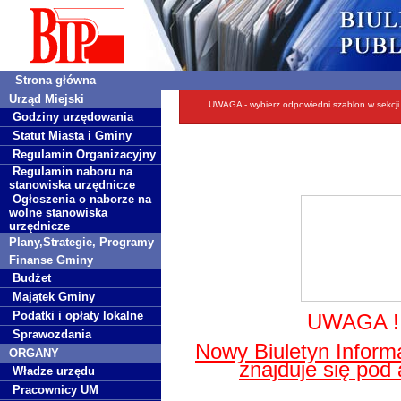
Strona główna
Urząd Miejski
UWAGA - wybierz odpowiedni szablon w sekcji '
Godziny urzędowania
Statut Miasta i Gminy
Regulamin Organizacyjny
Regulamin naboru na
stanowiska urzędnicze
Ogłoszenia o naborze na
wolne stanowiska
urzędnicze
Plany,Strategie, Programy
Finanse Gminy
Budżet
Majątek Gminy
Podatki i opłaty lokalne
UWAGA !
Sprawozdania
Nowy Biuletyn Informa
ORGANY
znajduje się pod
Władze urzędu
Pracownicy UM
http:/
/bip.glogowek.pl/7/stro