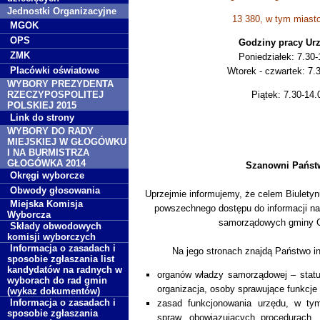
Jednostki Organizacyjne
13 380, w tym miast
MGOK
OPS
Godziny pracy Ur
ZMK
Poniedziałek: 7.30-
Placówki oświatowe
Wtorek - czwartek: 7.
WYBORY PREZYDENTA
RZECZYPOSPOLITEJ
Piątek: 7.30-14.
POLSKIEJ 2015
Link do strony
WYBORY DO RADY
MIEJSKIEJ W GŁOGÓWKU
I NA BURMISTRZA
GŁOGÓWKA 2014
Szanowni Państ
Okręgi wyborcze
Obwody głosowania
Uprzejmie informujemy, że celem Biuletynu
Miejska Komisja
powszechnego dostępu do informacji na 
Wyborcza
samorządowych gminy 
Składy obwodowych
komisji wyborczych
Informacja o zasadach i
Na jego stronach znajdą Państwo in
sposobie zgłaszania list
kandydatów na radnych w
organów władzy samorządowej – status
wyborach do rad gmin
organizacja, osoby sprawujące funkcje 
(wykaz dokumentów)
Informacja o zasadach i
zasad funkcjonowania urzędu, w ty
sposobie zgłaszania
spraw, obowiązujących procedurach,