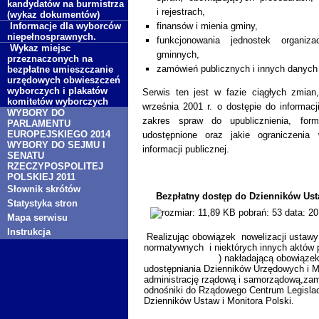
kandydatów na burmistrza
i rejestrach,
(wykaz dokumentów)
Informacje dla wyborców
finansów i mienia gminy,
niepełnosprawnych.
funkcjonowania jednostek organiz
Wykaz miejsc
gminnych,
przeznaczonych na
zamówień publicznych i innych danych
bezpłatne umieszczanie
urzędowych obwieszczeń
wyborczych i plakatów
Serwis ten jest w fazie ciągłych zmia
komitetów wyborczych
września 2001 r. o dostępie do informacji
WYBORY DO
zakres spraw do upublicznienia, for
PARLAMENTU
EUROPEJSKIEGO 2014
udostępnione oraz jakie ograniczenia
WYBORY DO SEJMU I
informacji publicznej.
SENATU
RZECZYPOSPOLITEJ
POLSKIEJ 2011
Słownik skrótów
Bezpłatny dostęp do Dzienników Ust
Statystyka stron
Mapa serwisu
Instrukcja
Realizując obowiązek nowelizacji ustawy
normatywnych i niektórych innych aktów 
nr 190, poz. 1473
) nakładającą obowiązek
udostępniania Dzienników Urzędowych i M
administrację rządową i samorządową,za
odnośniki do Rządowego Centrum Legislac
Dzienników Ustaw i Monitora Polski.