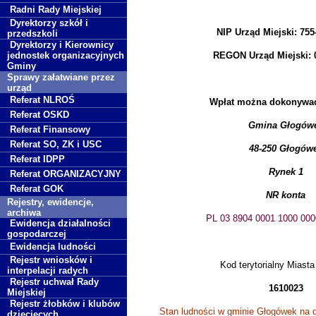
Radni Rady Miejskiej
Dyrektorzy szkół i
NIP Urząd Miejski: 755
przedszkoli
Dyrektorzy i Kierownicy
jednostek organizacyjnych
REGON Urząd Miejski: 
Gminy
Sprawy załatwiane przez
urząd
Referat NLROŚ
Wpłat można dokonywać
Referat OSKD
Gmina Głogów
Referat Finansowy
Referat SO, ZK i USC
48-250 Głogów
Referat IDPP
Rynek 1
Referat ORGANIZACYJNY
Referat GOK
NR konta
Rejestry, ewidencje,
archiwa
PL 03 8904 0001 1000 000
Ewidencja działalności
gospodarczej
Ewidencja ludności
Rejestr wniosków i
Kod terytorialny Miast
interpelacji radych
Rejestr uchwał Rady
1610023
Miejskiej
Rejestr żłobków i klubów
Stan ludności w gminie Głogówek na dz
dziecięcych