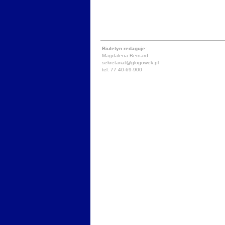
Biuletyn redaguje:
Magdalena Bernard
sekretariat@glogowek.pl
tel. 77 40-69-900